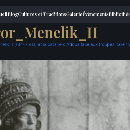
ueil
Blog
Cultures et Traditions
Galerie
Évènements
Bibliothé
or_Menelik_II
elik II (1844-1913) et la bataille d’Adoua face aux troupes italien