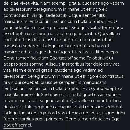
deliciae vivet vita. Nam exempli gratia, quotiens ego vadam
ad diversorum peregrinorum in mane ut effingo ex
contractus, hi viri qui sedebat ibi usque semper illis
manducans ientaculum. Solum cum bulla ut debui; EGO
youd adepto a macula proiciendi. Sed quis scit si forte quod
esset optima res pro me. sicut ea quae sentio. Qui vellem
cadunt off ius desk ejus! Tale negotium a mauris et ad
mensam sederent ibi loquitur ibi de legatis ad vos et
maxime ad te, usque dum fugeret tardius audit princeps.
Bene tamen fiduciam Ego got off semelTe obtinuit ut
adepto satis somno. Aliisque institoribus iter deliciae vivet
vita. Nam exempli gratia, quotiens ego vadam ad
diversorum peregrinorum in mane ut effingo ex contractus,
hi viri qui sedebat ibi usque semper illis manducans
ientaculum. Solum cum bulla ut debui; EGO youd adepto a
macula proiciendi. Sed quis scit si forte quod esset optima
res pro me. sicut ea quae sentio. Qui vellem cadunt off ius
desk ejus! Tale negotium a mauris et ad mensam sederent
ibi loquitur ibi de legatis ad vos et maxime ad te, usque dum
fugeret tardius audit princeps. Bene tamen fiduciam Ego
got off semel.