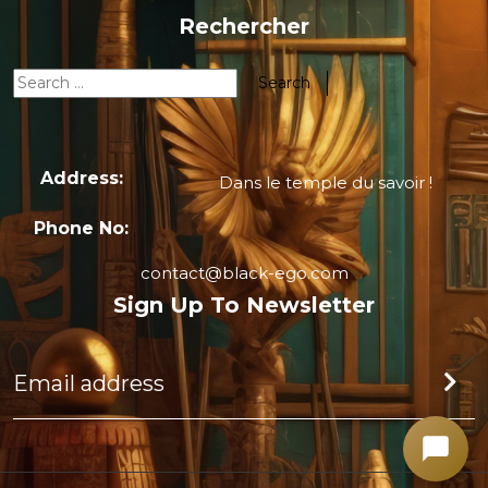
Rechercher
Address:
Dans le temple du savoir !
Phone No:
contact@black-ego.com
Sign Up To Newsletter