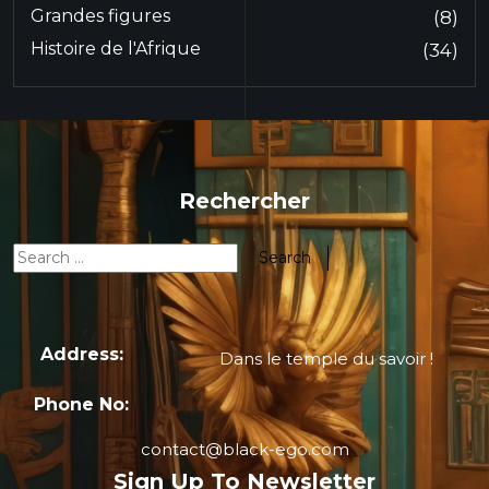
Grandes figures
(8)
Histoire de l'Afrique
(34)
Rechercher
Address:
Dans le temple du savoir !
Phone No:
contact@black-ego.com
Sign Up To Newsletter