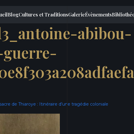
ueil
Blog
Cultures et Traditions
Galerie
Évènements
Bibliothé
d3_antoine-abibou-
-guerre-
0e8f303a208adfaef
acre de Thiaroye : Itinéraire d’une tragédie coloniale