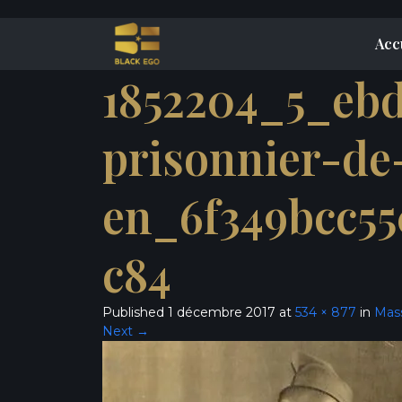
Acc
1852204_5_eb
prisonnier-de
en_6f349bcc55
c84
Published
1 décembre 2017
at
534 × 877
in
Mass
Next
→