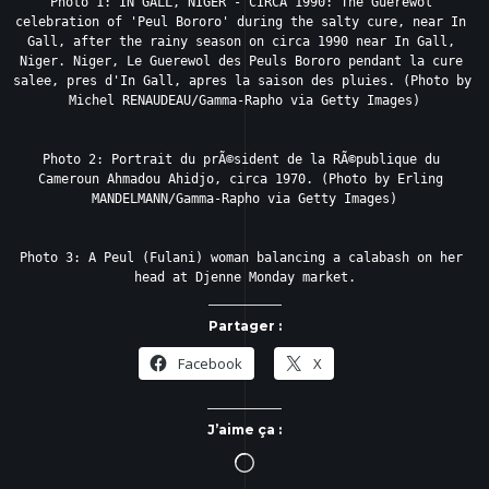
Photo 1: IN GALL, NIGER - CIRCA 1990: The Guerewol 
celebration of 'Peul Bororo' during the salty cure, near In 
Gall, after the rainy season on circa 1990 near In Gall, 
Niger. Niger, Le Guerewol des Peuls Bororo pendant la cure 
salee, pres d'In Gall, apres la saison des pluies. (Photo by 
Michel RENAUDEAU/Gamma-Rapho via Getty Images)

Photo 2: Portrait du prÃ©sident de la RÃ©publique du 
Cameroun Ahmadou Ahidjo, circa 1970. (Photo by Erling 
MANDELMANN/Gamma-Rapho via Getty Images)

Photo 3: A Peul (Fulani) woman balancing a calabash on her 
head at Djenne Monday market.
Partager :
Facebook
X
J’aime ça :