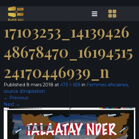
17103253_14139426
48678470_16194515
24170446939_n
Published
8 mars 2018
at
473 × 659
in
Femmes africaines,
source d’inspiration
←
Previous
Next
→