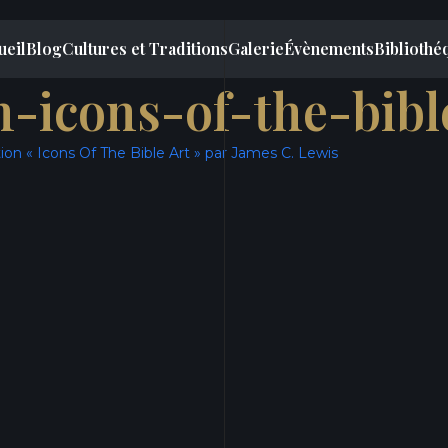
ueil
Blog
Cultures et Traditions
Galerie
Évènements
Bibliothé
-icons-of-the-bibl
ion « Icons Of The Bible Art » par James C. Lewis