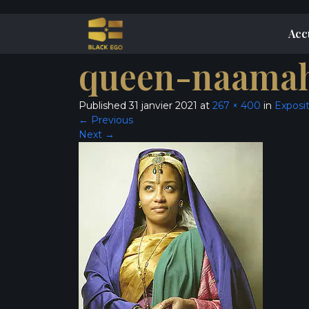
Acc
queen-naamah
Published
31 janvier 2021
at
267 × 400
in
Exposit
←
Previous
Next
→