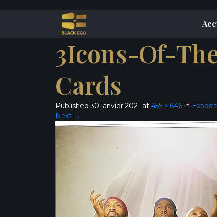
Acc
3Icons-Of-The
Cards
Published
30 janvier 2021
at
455 × 646
in
Exposit
Next
→