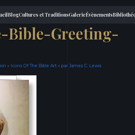
ueil
Blog
Cultures et Traditions
Galerie
Évènements
Bibliothé
-Bible-Greeting-
ion « Icons Of The Bible Art » par James C. Lewis