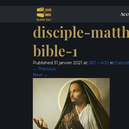
Acc
disciple-matt
bible-1
Published
31 janvier 2021
at
267 × 400
in
Exposit
←
Previous
Next
→