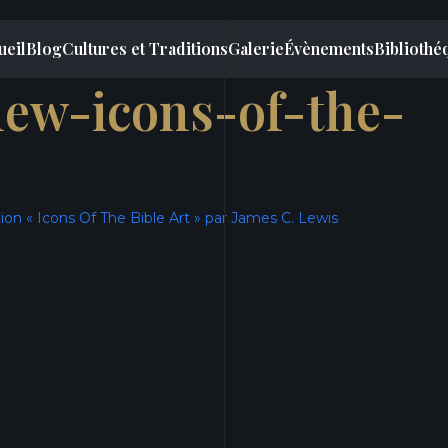
ueil
Blog
Cultures et Traditions
Galerie
Évènements
Bibliothé
hew-icons-of-the-
ion « Icons Of The Bible Art » par James C. Lewis