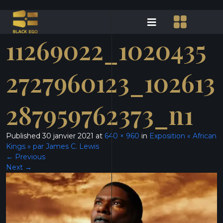
11269022_1020435
2727960123_102613
287959762373_n1
Published
30 janvier 2021
at
640 × 960
in
Exposition « African
Kings » par James C. Lewis
←
Previous
Next
→