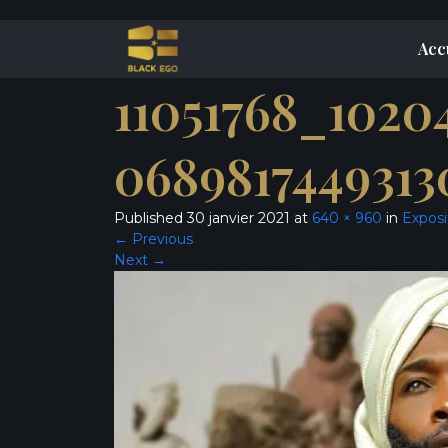
Acc
11051768_1020
0689817449313
Published
30 janvier 2021
at
640 × 960
in
Exposi
←
Previous
Next
→