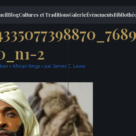
ueil
Blog
Cultures et Traditions
Galerie
Évènements
Bibliothé
4335077398870_7689
0_n1-2
tion « African Kings » par James C. Lewis