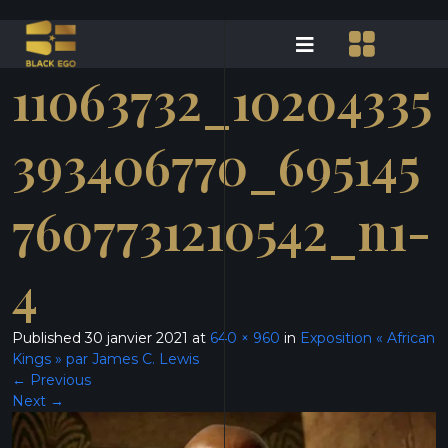
11063732_10204335
393406770_695145
7607731210542_n1-
4
Published
30 janvier 2021
at
640 × 960
in
Exposition « African
Kings » par James C. Lewis
←
Previous
Next
→