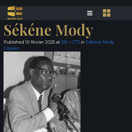
Sékéne Mody
Published
10 février 2025
at
261 × 273
in
Sékéné Mody
Cissoko