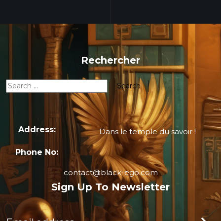
Rechercher
Address:
Dans le temple du savoir !
Phone No:
contact@black-ego.com
Sign Up To Newsletter