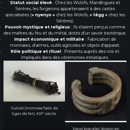
Statut social élevé
: Chez les Wolofs, Mandingues et
Sérères, les forgerons appartenaient à des castes
spécialisées (
« nyenyo »
chez les Wolofs,
« tëgg »
chez les
Sérères).
Pouvoir mystique et religieux
: Ils étaient perçus comme
des maîtres du feu et du métal, dotés d’un savoir ésotérique.
Impact économique et militaire
: Fabrication de
monnaies, d’armes, outils agricoles et objets d’apparat.
Rôle politique et rituel
: Présents auprès des rois et
impliqués dans des cérémonies initiatiques.
Guinzé (monnaie faite de
e
tiges de fer), XIX
siècle.
Vieux bracelet dogon en