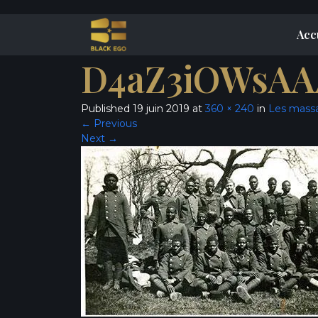
Acc
D4aZ3iOWsAAA
Published
19 juin 2019
at
360 × 240
in
Les massac
←
Previous
Next
→