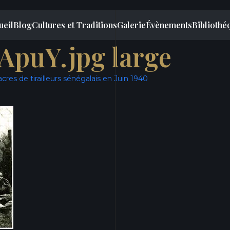
ueil
Blog
Cultures et Traditions
Galerie
Évènements
Bibliothé
puY.jpg large
res de tirailleurs sénégalais en Juin 1940