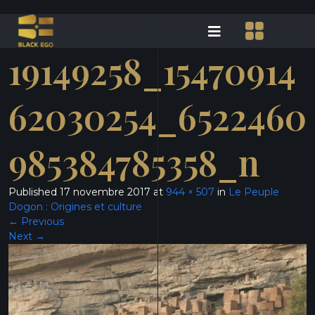
19149258_15470914
62030254_6522460
985384785358_n
Published
17 novembre 2017
at
944 × 507
in
Le Peuple
Dogon : Origines et culture
←
Previous
Next
→