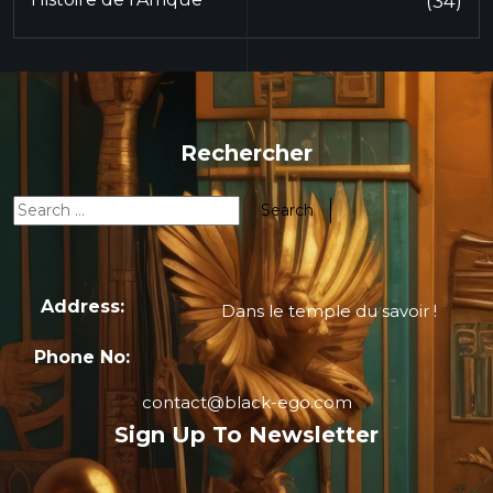
(34)
Rechercher
Address:
Dans le temple du savoir !
Phone No:
contact@black-ego.com
Sign Up To Newsletter