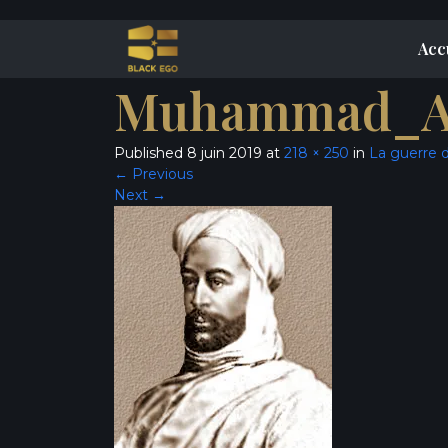
Acc
Muhammad_A
Published
8 juin 2019
at
218 × 250
in
La guerre 
←
Previous
Next
→