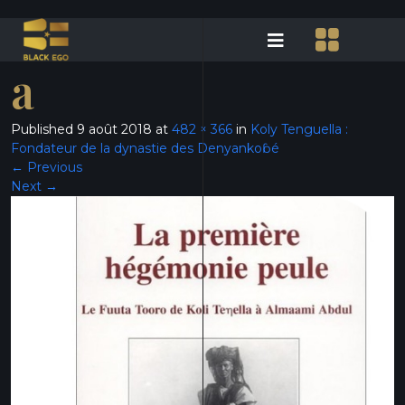
a
Published
9 août 2018
at
482 × 366
in
Koly Tenguella :
Fondateur de la dynastie des Denyankoɓé
←
Previous
Next
→