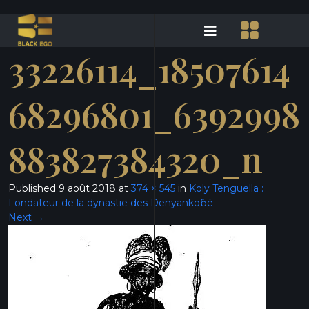
33226114_18507614
68296801_6392998
883827384320_n
Published
9 août 2018
at
374 × 545
in
Koly Tenguella :
Fondateur de la dynastie des Denyankoɓé
Next
→