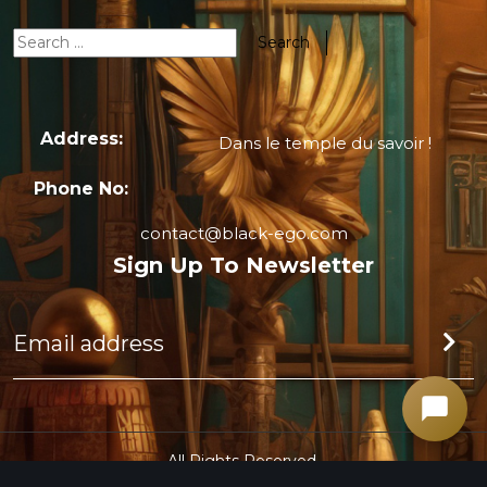
Address:
Dans le temple du savoir !
Phone No:
contact@black-ego.com
Sign Up To Newsletter
All Rights Reserved.