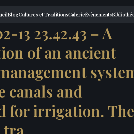
ueil
Blog
Cultures et Traditions
Galerie
Évènements
Bibliothé
-13 23.42.43 – A
tion of an ancient
 management syste
e canals and
d for irrigation. Th
 tra