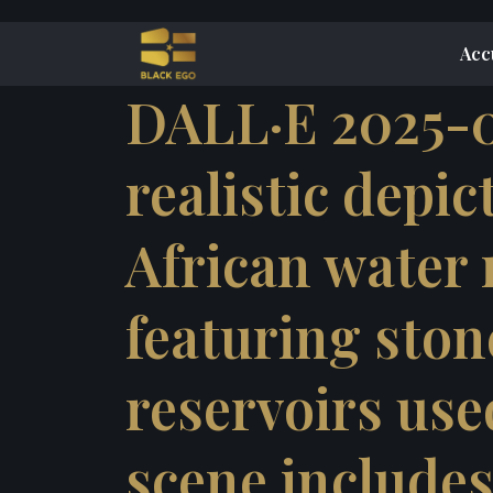
Acc
DALL·E 2025-02
realistic depic
African water
featuring ston
reservoirs use
scene includes