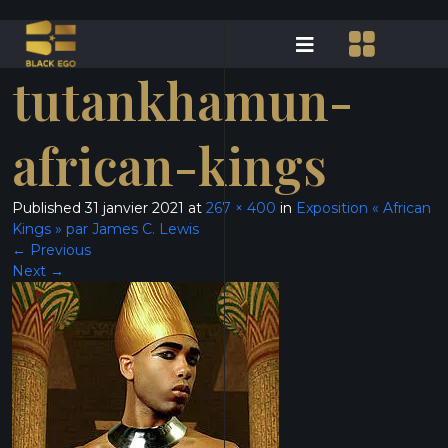
tutankhamun-
african-kings
Published
31 janvier 2021
at
267 × 400
in
Exposition « African
Kings » par James C. Lewis
←
Previous
Next
→