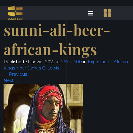
sunni-ali-beer-
african-kings
Published
31 janvier 2021
at
267 × 400
in
Exposition « African
Kings » par James C. Lewis
←
Previous
Next
→