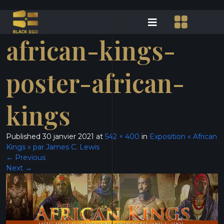
african-kings-
poster-african-
kings
Published
30 janvier 2021
at
542 × 400
in
Exposition « African
Kings » par James C. Lewis
←
Previous
Next
→