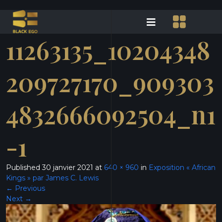
11263135_10204348
209727170_909303
4832666092504_n1
-1
Published
30 janvier 2021
at
640 × 960
in
Exposition « African
Kings » par James C. Lewis
←
Previous
Next
→