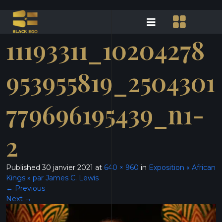
11193311_10204278
953955819_2504301
779696195439_n1-
2
Published
30 janvier 2021
at
640 × 960
in
Exposition « African
Kings » par James C. Lewis
←
Previous
Next
→