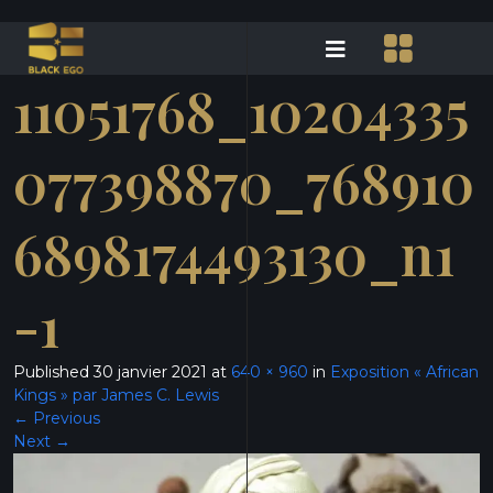
11051768_10204335
077398870_768910
6898174493130_n1
-1
Published
30 janvier 2021
at
640 × 960
in
Exposition « African
Kings » par James C. Lewis
←
Previous
Next
→