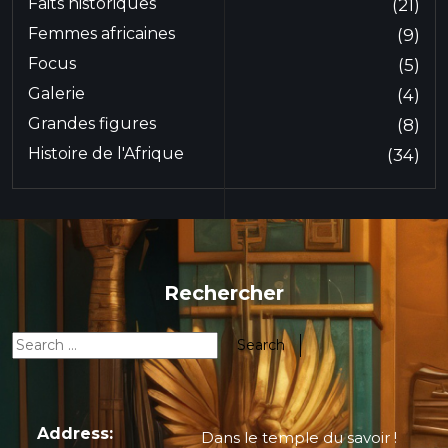
Faits historiques
(21)
Femmes africaines
(9)
Focus
(5)
Galerie
(4)
Grandes figures
(8)
Histoire de l'Afrique
(34)
Rechercher
Address:
Dans le temple du savoir !