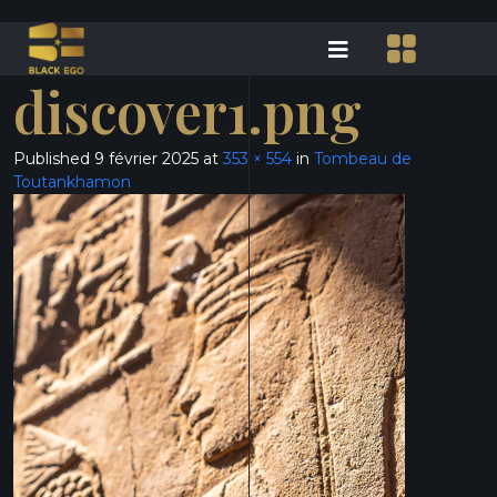
discover1.png
Published
9 février 2025
at
353 × 554
in
Tombeau de
Toutankhamon